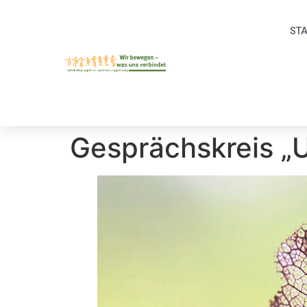
ST
Gesprächskreis „U